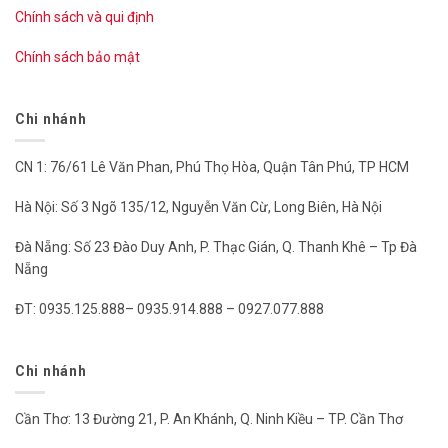
Chính sách và qui định
Chính sách bảo mật
Chi nhánh
CN 1: 76/61 Lê Văn Phan, Phú Thọ Hòa, Quận Tân Phú, TP HCM
Hà Nội: Số 3 Ngõ 135/12, Nguyễn Văn Cừ, Long Biên, Hà Nội
Đà Nẵng: Số 23 Đào Duy Anh, P. Thạc Gián, Q. Thanh Khê – Tp Đà
Nẵng
ĐT: 0935.125.888– 0935.914.888 – 0927.077.888
Chi nhánh
Cần Thơ: 13 Đường 21, P. An Khánh, Q. Ninh Kiều – TP. Cần Thơ