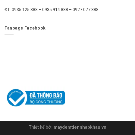
ĐT: 0935.125.888 – 0935.914.888 – 0927.077.888
Fanpage Facebook
Thiết kế bởi:
maydemtiennhapkhau.vn