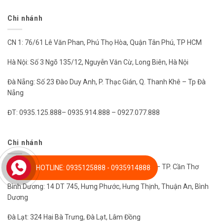
Chi nhánh
CN 1: 76/61 Lê Văn Phan, Phú Thọ Hòa, Quận Tân Phú, TP HCM
Hà Nội: Số 3 Ngõ 135/12, Nguyễn Văn Cừ, Long Biên, Hà Nội
Đà Nẵng: Số 23 Đào Duy Anh, P. Thạc Gián, Q. Thanh Khê – Tp Đà
Nẵng
ĐT: 0935.125.888– 0935.914.888 – 0927.077.888
Chi nhánh
Cần Thơ: 13 Đường 21, P. An Khánh, Q. Ninh Kiều – TP. Cần Thơ
HOTLINE: 0935125888 - 0935914888
Bình Dương: 14 DT 745, Hưng Phước, Hưng Thịnh, Thuận An, Bình
Dương
Đà Lạt: 324 Hai Bà Trưng, Đà Lạt, Lâm Đồng