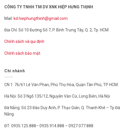
CÔNG TY TNHH TM DV XNK HIỆP HƯNG THỊNH
Mail:
kd.hiephungthinh@gmail.com
Địa Chỉ: Số 10 Đường Số 7, P. Bình Trưng Tây, Q. 2, Tp. HCM
Chính sách và qui định
Chính sách bảo mật
Chi nhánh
CN 1: 76/61 Lê Văn Phan, Phú Thọ Hòa, Quận Tân Phú, TP HCM
Hà Nội: Số 3 Ngõ 135/12, Nguyễn Văn Cừ, Long Biên, Hà Nội
Đà Nẵng: Số 23 Đào Duy Anh, P. Thạc Gián, Q. Thanh Khê – Tp Đà
Nẵng
ĐT: 0935.125.888– 0935.914.888 – 0927.077.888