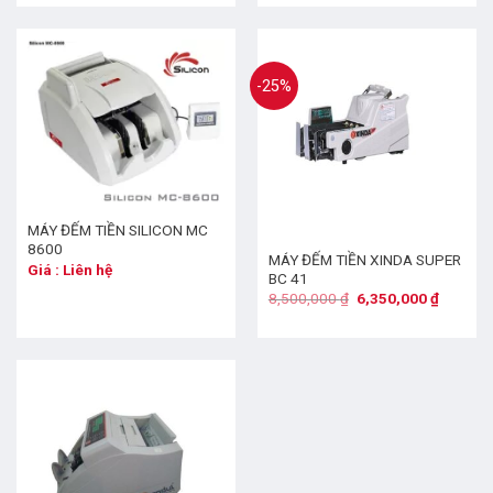
-25%
MÁY ĐẾM TIỀN SILICON MC
8600
MÁY ĐẾM TIỀN XINDA SUPER
Giá : Liên hệ
BC 41
8,500,000
₫
6,350,000
₫