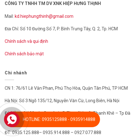
CÔNG TY TNHH TM DV XNK HIỆP HƯNG THỊNH
Mail:
kd.hiephungthinh@gmail.com
Địa Chỉ: Số 10 Đường Số 7, P. Bình Trưng Tây, Q. 2, Tp. HCM
Chính sách và qui định
Chính sách bảo mật
Chi nhánh
CN 1: 76/61 Lê Văn Phan, Phú Thọ Hòa, Quận Tân Phú, TP HCM
Hà Nội: Số 3 Ngõ 135/12, Nguyễn Văn Cừ, Long Biên, Hà Nội
Đà Nẵng: Số 23 Đào Duy Anh, P. Thạc Gián, Q. Thanh Khê – Tp Đà
HOTLINE: 0935125888 - 0935914888
Nẵng
ĐT: 0935.125.888– 0935.914.888 – 0927.077.888