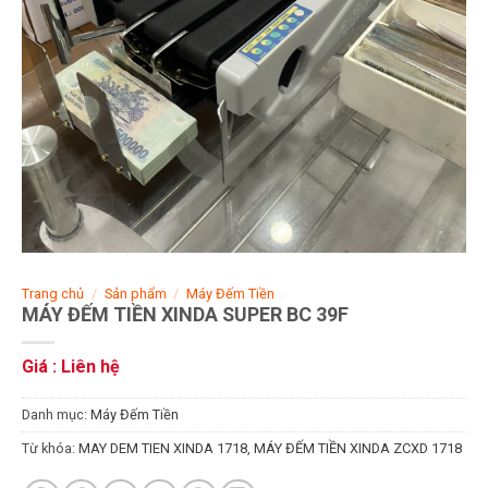
Trang chủ
/
Sản phẩm
/
Máy Đếm Tiền
MÁY ĐẾM TIỀN XINDA SUPER BC 39F
Giá : Liên hệ
Danh mục:
Máy Đếm Tiền
Từ khóa:
MAY DEM TIEN XINDA 1718
,
MÁY ĐẾM TIỀN XINDA ZCXD 1718