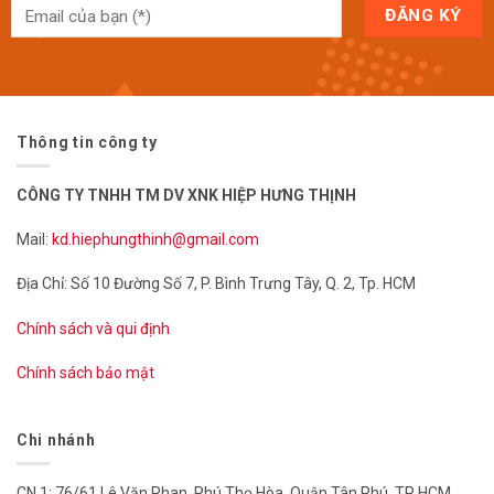
Thông tin công ty
CÔNG TY TNHH TM DV XNK HIỆP HƯNG THỊNH
Mail:
kd.hiephungthinh@gmail.com
Địa Chỉ: Số 10 Đường Số 7, P. Bình Trưng Tây, Q. 2, Tp. HCM
Chính sách và qui định
Chính sách bảo mật
Chi nhánh
CN 1: 76/61 Lê Văn Phan, Phú Thọ Hòa, Quận Tân Phú, TP HCM