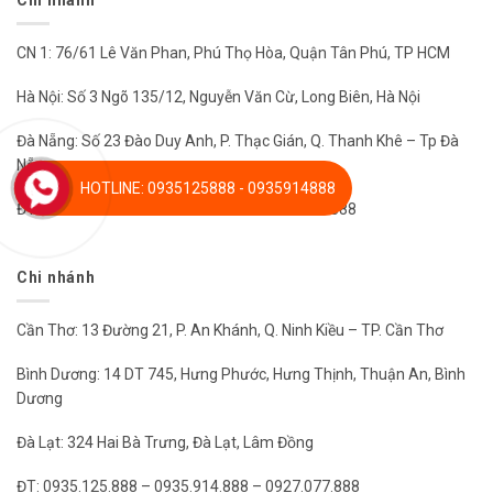
CN 1: 76/61 Lê Văn Phan, Phú Thọ Hòa, Quận Tân Phú, TP HCM
Hà Nội: Số 3 Ngõ 135/12, Nguyễn Văn Cừ, Long Biên, Hà Nội
Đà Nẵng: Số 23 Đào Duy Anh, P. Thạc Gián, Q. Thanh Khê – Tp Đà
Nẵng
HOTLINE: 0935125888 - 0935914888
ĐT: 0935.125.888– 0935.914.888 – 0927.077.888
Chi nhánh
Cần Thơ: 13 Đường 21, P. An Khánh, Q. Ninh Kiều – TP. Cần Thơ
Bình Dương: 14 DT 745, Hưng Phước, Hưng Thịnh, Thuận An, Bình
Dương
Đà Lạt: 324 Hai Bà Trưng, Đà Lạt, Lâm Đồng
ĐT: 0935.125.888 – 0935.914.888 – 0927.077.888