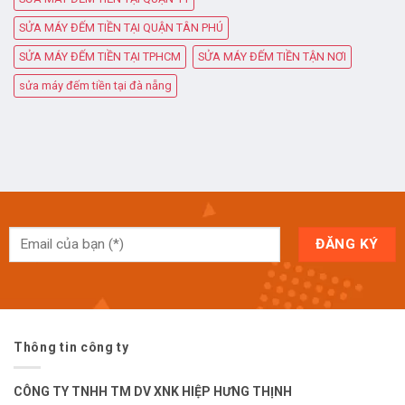
SỬA MÁY ĐẾM TIỀN TẠI QUẬN TÂN PHÚ
SỬA MÁY ĐẾM TIỀN TẠI TPHCM
SỬA MÁY ĐẾM TIỀN TẬN NƠI
sửa máy đếm tiền tại đà nẵng
Thông tin công ty
CÔNG TY TNHH TM DV XNK HIỆP HƯNG THỊNH