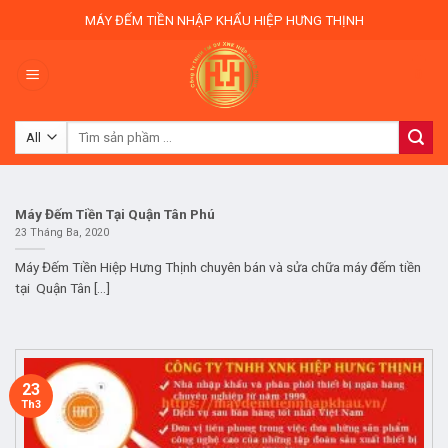
Skip
MÁY ĐẾM TIỀN NHẬP KHẨU HIỆP HƯNG THỊNH
to
content
0
Tìm
kiếm:
Máy Đếm Tiền Tại Quận Tân Phú
23 Tháng Ba, 2020
Máy Đếm Tiền Hiệp Hưng Thịnh chuyên bán và sửa chữa máy đếm tiền
tại Quận Tân [...]
23
Th3