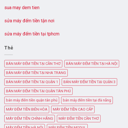
sua may dem tien
sửa máy đếm tiền tận nơi
sửa máy đếm tiền tại tphcm
Thẻ
BÁN MÁY ĐẾM TIỀN TẠI CẦN THƠ
BÁN MÁY ĐẾM TIỀN TẠI HÀ NỘI
BÁN MÁY ĐẾM TIỀN TẠI NHA TRANG
BÁN MÁY ĐẾM TIỀN TẠI QUẬN 1
BÁN MÁY ĐẾM TIỀN TẠI QUẬN 3
BÁN MÁY ĐẾM TIỀN TẠI QUẬN TÂN PHÚ
bán máy đếm tiền quận tân phú
bán máy đếm tiền tại đà nẵng
MÁY ĐẾM TIỀN BIÊN HÒA
MÁY ĐẾM TIỀN CAO CẤP
MÁY ĐẾM TIỀN CHÍNH HÃNG
MÁY ĐẾM TIỀN CẦN THƠ
MÁY ĐẾM TIỀN HÀ NỘI
MÁY ĐẾM TIỀN MODUL