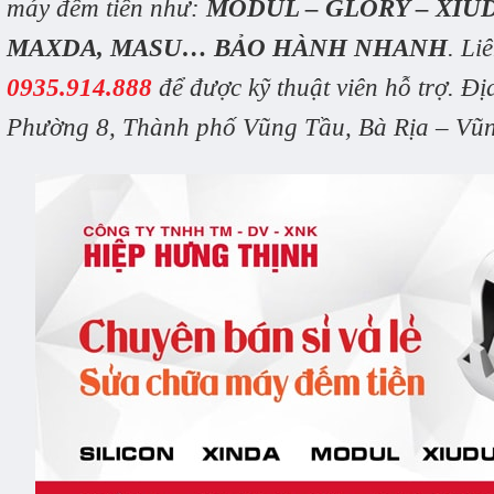
máy đếm tiền như:
MODUL – GLORY – XIUD
MAXDA, MASU…
BẢO HÀNH NHANH
. Li
0935.914.888
để được kỹ thuật viên hỗ trợ.
Đị
Phường 8, Thành phố Vũng Tầu, Bà Rịa – Vũ