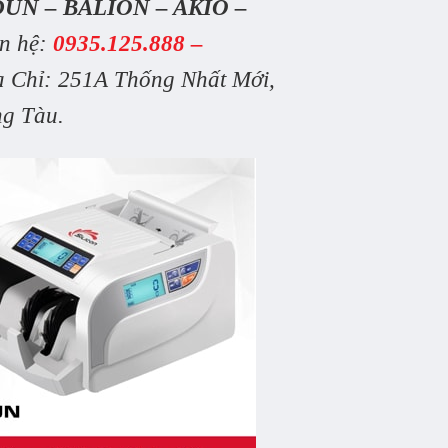
UN – BALION – AKIO –
ên hệ:
0935.125.888 –
a Chỉ: 251A Thống Nhất Mới,
ng Tàu.