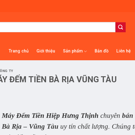
Trang chủ
Giới thiệu
Sản phẩm
Bản đồ
Liên hệ
CÔNG TY
Y ĐẾM TIỀN BÀ RỊA VŨNG TÀU
Máy Đếm Tiền Hiệp Hưng Thịnh
chuyên
bán 
Bà Rịa – Vũng Tàu
uy tín chất lượng. Chúng t