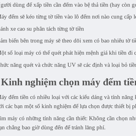
gười dùng để xấp tiền cần đếm vào bệ thả tiền (hay còn gọ
áy đếm sẽ kéo từng tờ tiền vào lô đếm nơi nào cung cấp l
ánh xe cao su phân tách từng tờ tiền
ảm biến bên trong máy sẽ theo dõi xem có bao nhiêu tờ ti
ột số loại máy có thể quét phát hiện mệnh giá khi tiền đi 
hức năng quét và chức năng UV sẽ các định và loại bỏ tiề
Kinh nghiệm chọn máy đếm ti
áy đếm tiền có nhiều loại với các kiểu dáng và tính năng
ới các bạn một số kinh nghiệm để lựa chọn được thiết bị 
ìm máy có những tính năng cần thiết: Không cần chọn nhữn
ạn chẳng bao giờ dùng đến để tránh lãng phí.