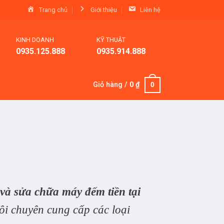
Trang chủ
Giới thiệu
Liên hệ
KINH DOANH
KỸ THUẬT
0935.125.888
0935.914.888
Giỏ hàng /
0
₫
0
và sửa chữa máy đếm tiền tại
ôi chuyên cung cấp các loại