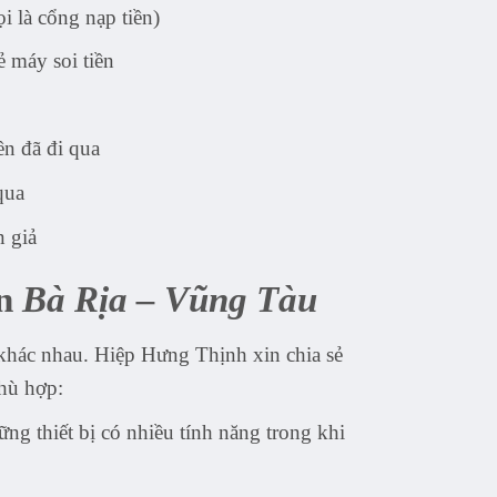
i là cổng nạp tiền)
ẻ máy soi tiền
ền đã đi qua
qua
n giả
ền
Bà Rịa – Vũng Tàu
 khác nhau. Hiệp Hưng Thịnh xin chia sẻ
phù hợp:
g thiết bị có nhiều tính năng trong khi