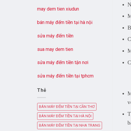
N
may dem tien xiudun
M
bán máy đếm tiền tại hà nội
B
sửa máy đếm tiền
C
sua may dem tien
M
C
sửa máy đếm tiền tận nơi
sửa máy đếm tiền tại tphcm
Thẻ
M
v
BÁN MÁY ĐẾM TIỀN TẠI CẦN THƠ
T
BÁN MÁY ĐẾM TIỀN TẠI HÀ NỘI
b
BÁN MÁY ĐẾM TIỀN TẠI NHA TRANG