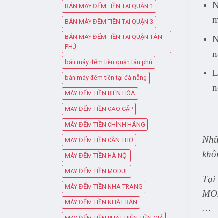
N
BÁN MÁY ĐẾM TIỀN TẠI QUẬN 1
m
BÁN MÁY ĐẾM TIỀN TẠI QUẬN 3
BÁN MÁY ĐẾM TIỀN TẠI QUẬN TÂN
N
PHÚ
n
bán máy đếm tiền quận tân phú
L
bán máy đếm tiền tại đà nẵng
n
MÁY ĐẾM TIỀN BIÊN HÒA
MÁY ĐẾM TIỀN CAO CẤP
MÁY ĐẾM TIỀN CHÍNH HÃNG
Nhữn
MÁY ĐẾM TIỀN CẦN THƠ
khôn
MÁY ĐẾM TIỀN HÀ NỘI
MÁY ĐẾM TIỀN MODUL
Tại 
MÁY ĐẾM TIỀN NHA TRANG
MOD
MÁY ĐẾM TIỀN NHẬT BẢN
…
MÁY ĐẾM TIỀN PHÁT HIỆN TIỀN GIẢ