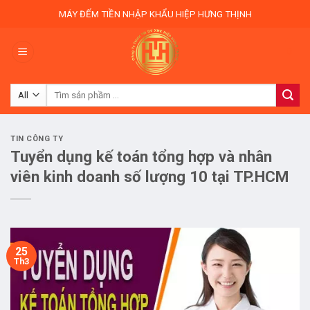
Skip
MÁY ĐẾM TIỀN NHẬP KHẨU HIỆP HƯNG THỊNH
to
content
0
Tìm
kiếm:
TIN CÔNG TY
Tuyển dụng kế toán tổng hợp và nhân
viên kinh doanh số lượng 10 tại TP.HCM
25
Th3