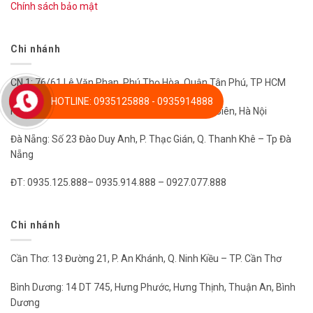
Chính sách bảo mật
Chi nhánh
CN 1: 76/61 Lê Văn Phan, Phú Thọ Hòa, Quận Tân Phú, TP HCM
HOTLINE: 0935125888 - 0935914888
Hà Nội: Số 3 Ngõ 135/12, Nguyễn Văn Cừ, Long Biên, Hà Nội
Đà Nẵng: Số 23 Đào Duy Anh, P. Thạc Gián, Q. Thanh Khê – Tp Đà
Nẵng
ĐT: 0935.125.888– 0935.914.888 – 0927.077.888
Chi nhánh
Cần Thơ: 13 Đường 21, P. An Khánh, Q. Ninh Kiều – TP. Cần Thơ
Bình Dương: 14 DT 745, Hưng Phước, Hưng Thịnh, Thuận An, Bình
Dương